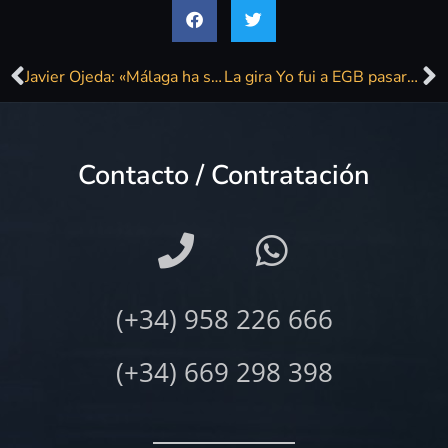
Javier Ojeda: «Málaga ha sabido generar optimismo y simpatía hacia la ciudad»
La gira Yo fui a EGB pasará el 25 de marzo por el Coliseum de A Coruña
Contacto / Contratación
(+34) 958 226 666
(+34) 669 298 398