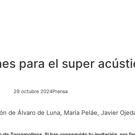
NOTICIAS
ACTUACIONES
PRENSA
TI
nes para el super acúst
29 octubre 2024
Prensa
ión de Álvaro de Luna, María Peláe, Javier Oje
 de Torremolinos. Si has conseguido tu invitación, por fav