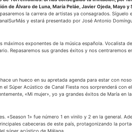
ción de Álvaro de Luna, María Peláe, Javier Ojeda, Mayo y 
asaremos la carrera de artistas ya consagrados. Síguelo e
 CanalSurMás y estará presentado por José Antonio Domíng
 los máximos exponentes de la música española. Vocalista de
tario. Repasaremos sus grandes éxitos y nos centraremos e
a hace un hueco en su apretada agenda para estar con nosotr
n el Súper Acústico de Canal Fiesta nos sorprenderá con e
ientemente, «Mi mujer», yo ya grandes éxitos de María en la
es. «Season 1» fue número 1 en vinilo y 2 en la general. A
principales cabeceras de este país, protagonizando la por
el súper acústico de Málaga.