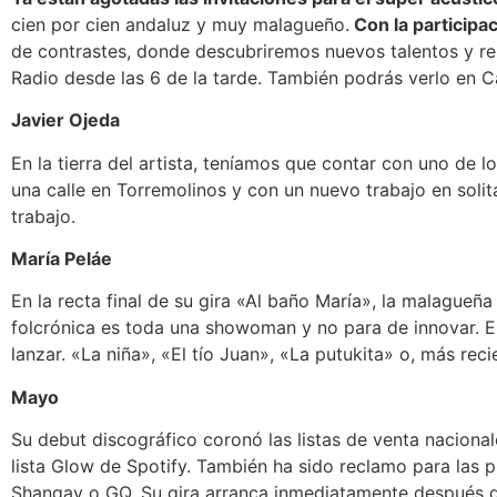
cien por cien andaluz y muy malagueño.
Con la participa
de contrastes, donde descubriremos nuevos talentos y rep
Radio desde las 6 de la tarde. También podrás verlo en
Javier Ojeda
En la tierra del artista, teníamos que contar con uno de
una calle en Torremolinos y con un nuevo trabajo en soli
trabajo.
María Peláe
En la recta final de su gira «Al baño María», la malagueñ
folcrónica es toda una showoman y no para de innovar. E
lanzar. «La niña», «El tío Juan», «La putukita» o, más rec
Mayo
Su debut discográfico coronó las listas de venta nacional
lista Glow de Spotify. También ha sido reclamo para las 
Shangay o GQ. Su gira arranca inmediatamente después d