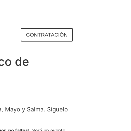
ENDA
CONTRATACIÓN
ico de
da, Mayo y Salma. Síguelo
or, no faltes!
Será un evento