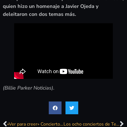
quien hizo un homenaje a Javier Ojeda y
deleitaron con dos temas más.
(Billie Parker Noticias).
«Ver para creer» Concierto Alarmantiks – Sala El Elefante Blanco – 29/04/23
Los ocho conciertos de Terral 2023 en Málaga: un vuelo del jazz al flamenco que viaja por el son, el afrobeat y el fado