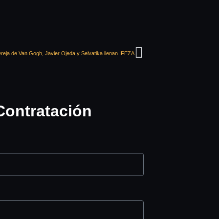
reja de Van Gogh, Javier Ojeda y Selvatika llenan IFEZA
Contratación