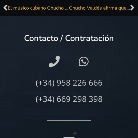
El músico cubano Chucho Valdés sobre la cancelación a artistas rusos: «Se pueden cometer actos injustos»
Chucho Valdés afirma que para Cuba sueña lo mejor: «La libertad»
Contacto / Contratación
(+34) 958 226 666
(+34) 669 298 398