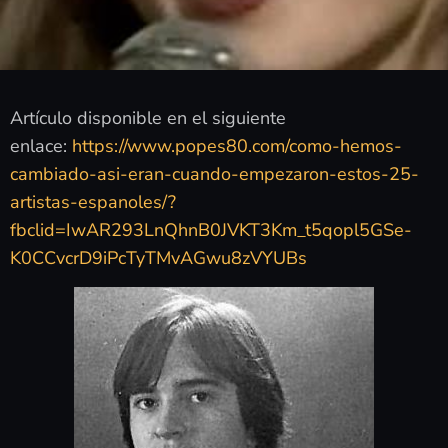
Artículo disponible en el siguiente
enlace:
https://www.popes80.com/como-hemos-
cambiado-asi-eran-cuando-empezaron-estos-25-
artistas-espanoles/?
fbclid=IwAR293LnQhnB0JVKT3Km_t5qopl5GSe-
K0CCvcrD9iPcTyTMvAGwu8zVYUBs