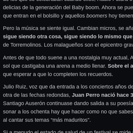
delicias de la generación del Baby boom. Ahora se p
que entran en el bolsillo y aquellos
boomers
hoy tienen
Pero la música se siente igual. Cambian micros, se aña
sigue siendo otra cosa, sigue siendo lo mismo que
de Torremolinos. Los malagueños son el epicentro grav
Antes de que todo suene a una nostalgia muy actual, A
sol que castigaba una arena a medio llenar.
Sobre el a
que esperar a que lo completen los recuerdos.
Julio Ruiz, voz que da entrada a los conciertos años d
otra de las fechas redondas,
Juan Perro nació hace 3
Santiago Auserón continuase dando salida a su poesía
sonar a los ochenta hay que hacer como no que sabes 
al cantar sus temas “más maduritos”.
Si a menudo el estado de salud de un festival se mide 