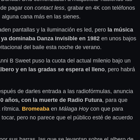
uede pagar con
contact less
, grabar en 4K con teléfonos
 alguna cana más en las sienes.
den pantallas y la iluminación es led, pero
la música
 ya dominaba Danza Invisible en 1982
en unos bajos
itacional del baile esta noche de verano.
nni B Sweet puso la cuota del actual milenio bajo un
lbero y en las gradas se espera el lleno
, pero habrá
espués de darles entrada a las radiofórmulas, anuncia
0 años, con la muerte de Radio Futura
, para que
 rítmica.
Bromeaba
en
Málaga Hoy
con que para
tocar, pero no parece que el público esté de acuerdo
por sus barras, las que se levantan sobre el albero de