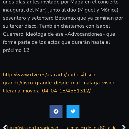
unos días antes invitado por Maga en el concierto
inaugural del MaF) junto al dúo (Miguel y Mónica)
sesentero y setentero Betamax que ya caminan por
su tercer disco. También charlamos con Isabel
Guerrero, ideóloga de ese «Advocanciones» que
forma parte de los actos que durarán hasta el
próximo 12.
http://www.rtve.es/alacarta/audios/disco-
grande/disco-grande-desde-maf-malaga-vision-
literaria-movida-04-04-18/4551312/
La música en la sociedad española de los 80, a debate en el Museo Picasso
La música de los 80, a debate