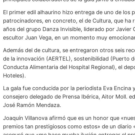
El primer edil alhaurino hizo entrega de uno de los 
patrocinadores, en concreto, el de Cultura, que ha 
años del grupo Danza Invisible, liderado por Javier O
escultor Juan Vega, en un momento muy emocionant
Además del de cultura, se entregaron otros seis r
de la innovación (AERTEL), sostenibilidad (Puerto 
Conducta Alimentaria del Hospital Regional), el dep
Hoteles).
La gala fue conducida por la periodista Eva Encina 
consejero delegado de Prensa Ibérica, Aitor Moll. edi
José Ramón Mendaza.
Joaquín Villanova afirmó que es un honor que «nue
premios tan prestigiosos como estos» de un diario 
aseguró que «me hace mucha ilusión entregar el pre