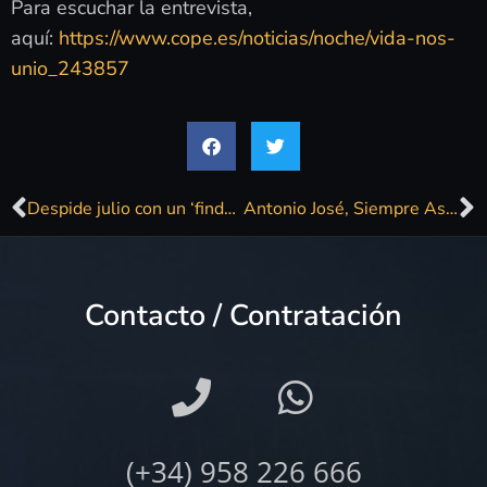
Para escuchar la entrevista,
aquí:
https://www.cope.es/noticias/noche/vida-nos-
unio_243857
Despide julio con un ‘finde’ intenso en la provincia de Córdoba
Antonio José, Siempre Así, Daniel J, Javier Ojeda y Marisol Bizcocho estarán en la Real Feria de San Miguel
Contacto / Contratación
(+34) 958 226 666