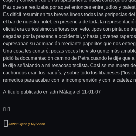
Paz que se realizaba por aquel entonces entre judíos y palestin
Es difícil resumir en tas breves líneas todas las peripecias d
el bar de nuestro hotel, en presencia de toda la representac
oficial era curiosísimo: señoras con velo, tipos con pinta de
cegadas por la presencia occidental, y hasta ¡jóvenes raperos
expresaban su admiración mediante papelitos que nos entrega
Una cosa les contaré: pocas veces he visto gente más amable 
pidió la documentación camino de Petra cuando le dije que a mí
le dije señalando a mi resacoso teclista. Casi se me muere de 
cachondos eran los iraquís, y sobre todo los libaneses (“los 
remedios para acabar con la incomprensión y con la catetez nac
Artículo publicado en adn Málaga el 11-01-07
Javier Ojeda y MySpace