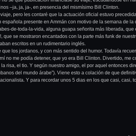
os –ja, ja, ja-, en presencia del mismísimo Bill Clinton.
el viaje, pero les contaré que la actuación oficial estuvo preced
ión española presente en Ammán con motivo de la semana de la c
 árabes-de-toda-la-vida, alguna guapa señorita más liberada, qu
!, que se mostraron encantados con la parte más funk de nuestro
ban escritos en un rudimentario inglés.
que los jordanos, y con más sentido del humor. Todavía recuer
 no me podía detener, que yo era Bill Clinton. Divertido, me con
la risa, el tio. Y según nuestro amigo, el por aquel entonces dir
cubanos del mundo árabe”). Viene esto a colación de que definit
ionalista. Y para recordar unos 5 dias en los que casi, casi, t