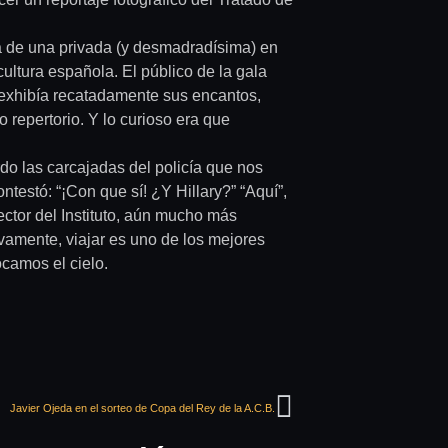
ida de una privada (y desmadradísima) en
ultura española. El público de la gala
e exhibía recatadamente sus encantos,
 repertorio. Y lo curioso era que
do las carcajadas del policía que nos
testó: “¡Con que sí! ¿Y Hillary?” “Aquí”,
ector del Instituto, aún mucho más
ivamente, viajar es uno de los mejores
ocamos el cielo.
Javier Ojeda en el sorteo de Copa del Rey de la A.C.B.