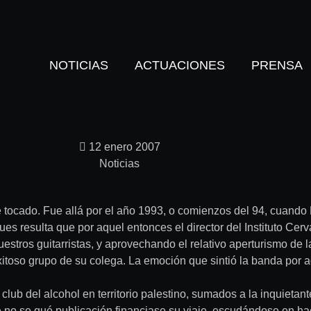
NOTICIAS
ACTUACIONES
PRENSA
12 enero 2007
Noticias
 tocado. Fue allá por el año 1993, o comienzos del 94, cuando 
ues resulta que por aquel entonces el director del Instituto Ce
estros guitarristas, y aprovechando el relativo aperturismo de 
exitoso grupo de su colega. La emoción que sintió la banda por 
ub del alcohol en territorio palestino, sumados a la inquietant
o se qué publicación financiase su viaje, escudándose en hace