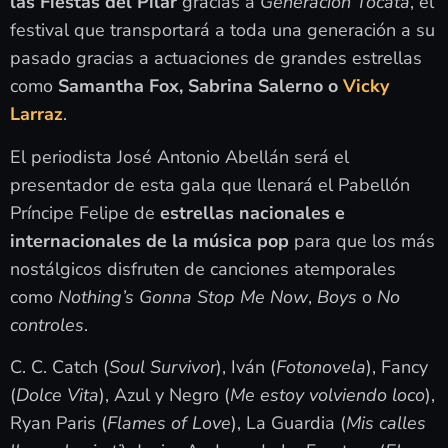
las Fiestas del Pilar
gracias a
Generación Tocata
, el
festival que transportará a toda una generación a su
pasado gracias a actuaciones de grandes estrellas
como
Samantha Fox, Sabrina Salerno o
Vicky
Larraz
.
El periodista José Antonio Abellán será el
presentador de esta gala que llenará el Pabellón
Príncipe Felipe de
estrellas nacionales e
internacionales de la música pop
para que los más
nostálgicos disfruten de canciones atemporales
como
Nothing’s Gonna Stop Me Now
,
Boys
o
No
controles
.
C. C. Catch (
Soul Survivor
), Iván (
Fotonovela
), Fancy
(
Dolce Vita
), Azul y Negro (
Me estoy volviendo loco
),
Ryan Paris (
Flames of Love
), La Guardia (
Mis calles