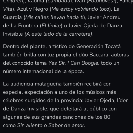
Children
), Kaoma (
Lambada
), Iván (
Fotonovela
), Fancy
Vita
), Azul y Negro (
Me estoy volviendo loco
), La
Guardia (
Mis calles llevan hacia ti
), Javier Andreu
de La Frontera (
El límite
) o Javier Ojeda de Danza
Invisible
(A este lado de la carretera)
.
Dentro del plantel artístico de Generación Tocatá
también brilla con luz propia el dúo Baccara, autoras
del conocido tema
Yes Sir, I Can Boogie,
todo un
número internacional de la época.
La audiencia malagueña también recibirá con
especial expectación a uno de los músicos más
célebres surgidos de la provincia: Javier Ojeda, líder
de Danza Invisible, que deleitará al público con
algunas de sus grandes canciones de los 80,
como
Sin aliento
o
Sabor de amor
.