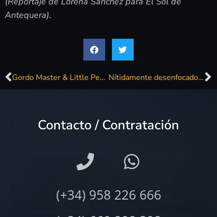
(Reportaje de Lorena Sánchez para El Sol de
Antequera).
Gordo Master & Little Pepe, también en «321 días en Michigan»
Nítidamente desenfocados: 1) Daniel Casares
Contacto / Contratación
(+34) 958 226 666