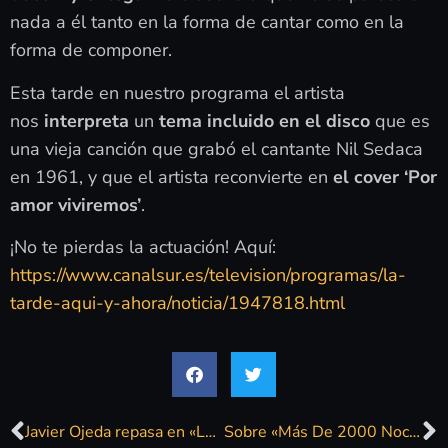
nada a él tanto en la forma de cantar como en la
forma de componer.
Esta tarde en nuestro programa el artista
nos
interpreta
un
tema incluido
en el disco
que es
una vieja canción que grabó el cantante Nil Sedaca
en 1961, y que el artista reconvierte en
el
cover ‘Por
amor viviremos’
.
¡No te pierdas la actuación! Aquí:
https://www.canalsur.es/television/programas/la-
tarde-aqui-y-ahora/noticia/1947818.html
Javier Ojeda repasa en «La mañana del Verano» sus 41 años en la música
Sobre «Más De 2000 Noches Sin Dormir» (y «Los Castillos Del Mar»)