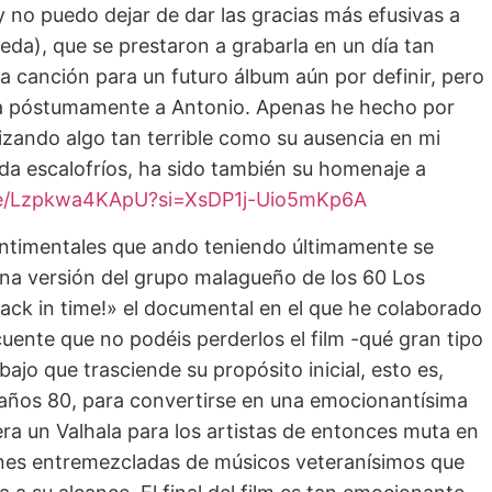
y no puedo dejar de dar las gracias más efusivas a
eda), que se prestaron a grabarla en un día tan
la canción para un futuro álbum aún por definir, pero
ela póstumamente a Antonio. Apenas he hecho por
lizando algo tan terrible como su ausencia en mi
e da escalofríos, ha sido también su homenaje a
.be/Lzpkwa4KApU?si=XsDP1j-Uio5mKp6A
sentimentales que ando teniendo últimamente se
na versión del grupo malagueño de los 60 Los
«Back in time!» el documental en el que he colaborado
ente que no podéis perderlos el film -qué gran tipo
bajo que trasciende su propósito inicial, esto es,
 años 80, para convertirse en una emocionantísima
era un Valhala para los artistas de entonces muta en
iones entremezcladas de músicos veteranísimos que