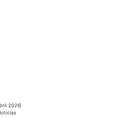
NOTICIAS
ACTUACIONES
PRENSA
TI
(Sabiduría)
bril 2026
oticias