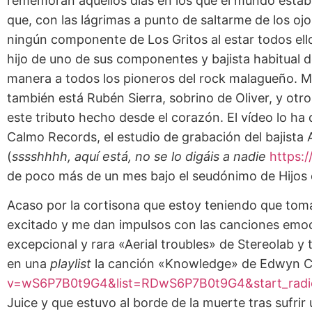
rememoran aquellos días en los que el mundo estaba 
que, con las lágrimas a punto de saltarme de los oj
ningún componente de Los Gritos al estar todos ellos
hijo de uno de sus componentes y bajista habitual
manera a todos los pioneros del rock malagueño. M
también está Rubén Sierra, sobrino de Oliver, y otr
este tributo hecho desde el corazón. El vídeo lo ha 
Calmo Records, el estudio de grabación del bajista
(
sssshhhh, aquí está, no se lo digáis a nadie
https:
de poco más de un mes bajo el seudónimo de Hijos d
Acaso por la cortisona que estoy teniendo que toma
excitado y me dan impulsos con las canciones emoc
excepcional y rara «Aerial troubles» de Stereolab 
en una
playlist
la canción «Knowledge» de Edwyn C
v=wS6P7B0t9G4&list=RDwS6P7B0t9G4&start_radi
Juice y que estuvo al borde de la muerte tras sufri