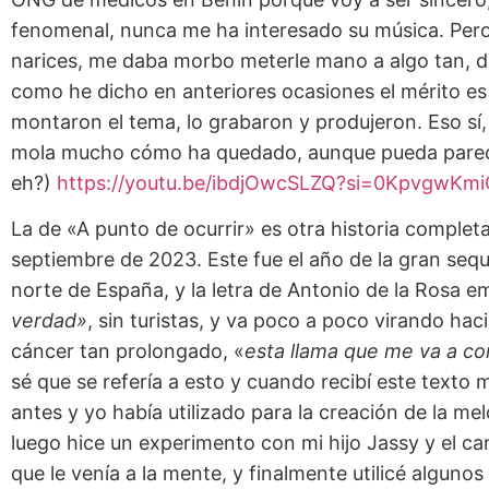
fenomenal, nunca me ha interesado su música. Pero
narices, me daba morbo meterle mano a algo tan, 
como he dicho en anteriores ocasiones el mérito e
montaron el tema, lo grabaron y produjeron. Eso sí
mola mucho cómo ha quedado, aunque pueda parecer
eh?)
https://youtu.be/ibdjOwcSLZQ?si=0KpvgwK
La de «A punto de ocurrir» es otra historia complet
septiembre de 2023. Este fue el año de la gran sequ
norte de España, y la letra de Antonio de la Rosa emp
verdad»
, sin turistas, y va poco a poco virando hac
cáncer tan prolongado, «
esta llama que me va a c
sé que se refería a esto y cuando recibí este texto
antes y yo había utilizado para la creación de la mel
luego hice un experimento con mi hijo Jassy y el ca
que le venía a la mente, y finalmente utilicé algunos