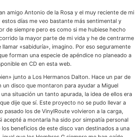
ran amigo Antonio de la Rosa y el muy reciente de mi
estos días me veo bastante más sentimental y
umor de siempre pero es como si me hubiese hecho
corrido la mayor parte de mi vida y he de centrarme
 llamar «sabiduría», imagino. Por eso seguramente
que forman una especie de apéndice no planeado a
isponible en CD en esta web.
bien» junto a Los Hermanos Dalton. Hace un par de
en un disco que montaron para ayudar a Miguel
una situación un tanto apurada, la idea de ellos era
ue dije que sí. Este proyecto no se pudo llevar a
o pasado los de VinylRoute volvieron a la carga,
i acepté a montarla ha sido por simpatía personal
 los beneficios de este disco van destinados a una
, igual que los Hombres G siempre me han caído