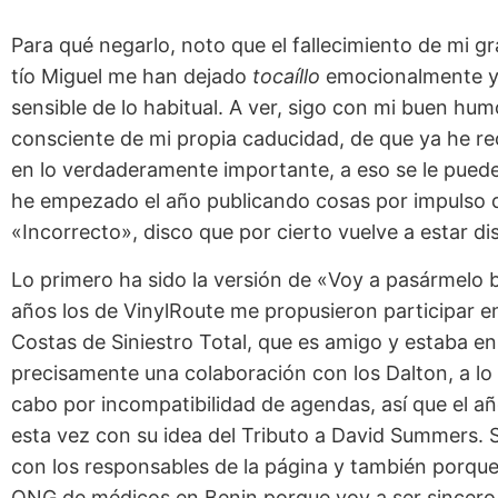
Para qué negarlo, noto que el fallecimiento de mi g
tío Miguel me han dejado
tocaíllo
emocionalmente y 
sensible de lo habitual. A ver, sigo con mi buen h
consciente de mi propia caducidad, de que ya he re
en lo verdaderamente importante, a eso se le puede
he empezado el año publicando cosas por impulso 
«Incorrecto», disco que por cierto vuelve a estar d
Lo primero ha sido la versión de «Voy a pasármelo 
años los de VinylRoute me propusieron participar 
Costas de Siniestro Total, que es amigo y estaba en 
precisamente una colaboración con los Dalton, a lo q
cabo por incompatibilidad de agendas, así que el añ
esta vez con su idea del Tributo a David Summers. S
con los responsables de la página y también porque
ONG de médicos en Benin porque voy a ser sincero