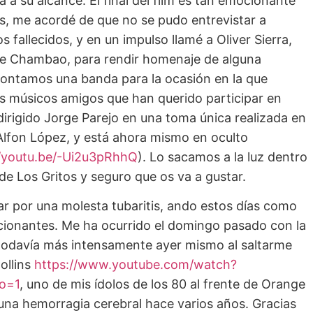
a su alcance. El final del film es tan emocionante
os, me acordé de que no se pudo entrevistar a
 fallecidos, y en un impulso llamé a Oliver Sierra,
 de Chambao, para rendir homenaje de alguna
ontamos una banda para la ocasión en la que
os músicos amigos que han querido participar en
dirigido Jorge Parejo en una toma única realizada en
 Alfon López, y está ahora mismo en oculto
//youtu.be/-Ui2u3pRhhQ
). Lo sacamos a la luz dentro
e Los Gritos y seguro que os va a gustar.
r por una molesta tubaritis, ando estos días como
ionantes. Me ha ocurrido el domingo pasado con la
y todavía más intensamente ayer mismo al saltarme
ollins
https://www.youtube.com/watch?
o=1
, uno de mis ídolos de los 80 al frente de Orange
r una hemorragia cerebral hace varios años. Gracias