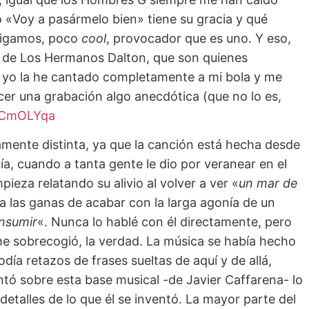
 «Voy a pasármelo bien» tiene su gracia y qué
digamos, poco
cool
, provocador que es uno. Y eso,
s de Los Hermanos Dalton, que son quienes
, yo la he cantado completamente a mi bola y me
 una grabación algo anecdótica (que no lo es,
miCmOLYqa
amente distinta, ya que la canción está hecha desde
ía, cuando a tanta gente le dio por veranear en el
ieza relatando su alivio al volver a ver «
un mar de
ia las ganas de acabar con la larga agonía de un
onsumir
«. Nunca lo hablé con él directamente, pero
 me sobrecogió, la verdad. La música se había hecho
odía retazos de frases sueltas de aquí y de allá,
ntó sobre esta base musical -de Javier Caffarena- lo
 detalles de lo que él se inventó. La mayor parte del