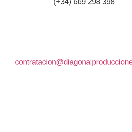
(+34) 669 298 398
contratacion@diagonalproduccion