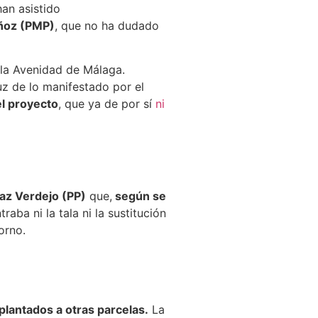
han asistido
uñoz (PMP)
, que no ha dudado
r la Avenidad de Málaga.
luz de lo manifestado por el
el proyecto
, que ya de por sí
ni
az Verdejo (PP)
que,
según se
raba ni la tala ni la sustitución
orno.
plantados a otras parcelas.
La