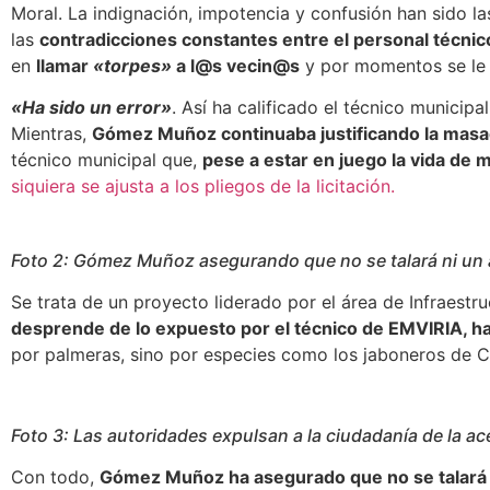
Moral. La indignación, impotencia y confusión han sido l
las
contradicciones constantes entre el personal técni
en
llamar
«torpes»
a l@s vecin@s
y por momentos se le 
«Ha sido un error»
. Así ha calificado el técnico municip
Mientras,
Gómez Muñoz continuaba justificando la mas
técnico municipal que,
pese a estar en juego la vida de
siquiera se ajusta a los pliegos de la licitación.
Foto 2: Gómez Muñoz asegurando que no se talará ni un 
Se trata de un proyecto liderado por el área de Infraestr
desprende de lo expuesto por el técnico de EMVIRIA, 
por palmeras, sino por especies como los jaboneros de 
Foto 3: Las autoridades expulsan a la ciudadanía de la a
Con todo,
Gómez Muñoz ha asegurado que no se talará ni