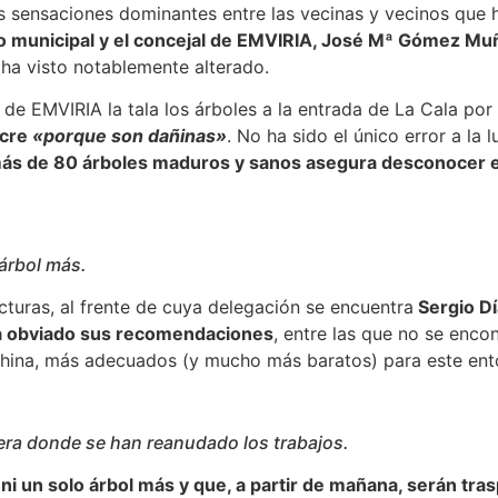
as sensaciones dominantes entre las vecinas y vecinos que 
co municipal y el concejal de EMVIRIA, José Mª Gómez M
ha visto notablemente alterado.
al de EMVIRIA la tala los árboles a la entrada de La Cala po
acre
«porque son dañinas»
. No ha sido el único error a la 
 más de 80 árboles maduros y sanos asegura desconocer 
árbol más.
ucturas, al frente de cuya delegación se encuentra
Sergio Dí
ha obviado sus recomendaciones
, entre las que no se encont
China, más adecuados (y mucho más baratos) para este ent
cera donde se han reanudado los trabajos.
 un solo árbol más y que, a partir de mañana, serán tras