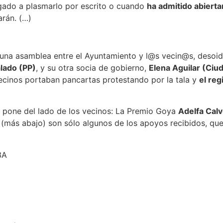
egado a plasmarlo por escrito o cuando
ha admitido abiert
arán. (…)
ar una asamblea entre el Ayuntamiento y l@s vecin@s, des
alado (PP)
, y su otra socia de gobierno,
Elena Aguilar (Ciu
vecinos portaban pancartas protestando por la tala y
el reg
se pone del lado de los vecinos: La Premio Goya
Adelfa Cal
(más abajo) son sólo algunos de los apoyos recibidos, qu
3A