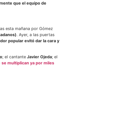
amente que el equipo de
oidas esta mañana por Gómez
dadanos)
. Ayer, a las puertas
idor popular evitó dar la cara y
vo
; el cantante
Javier Ojeda
; el
e
se multiplican ya por miles