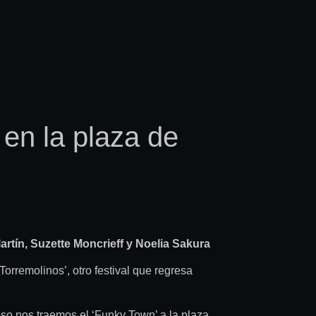
 en la plaza de
artín, Suzette Moncrieff y Noelia Sakura
orremolinos’, otro festival que regresa
eso nos traemos el ‘Funky Town’ a la plaza