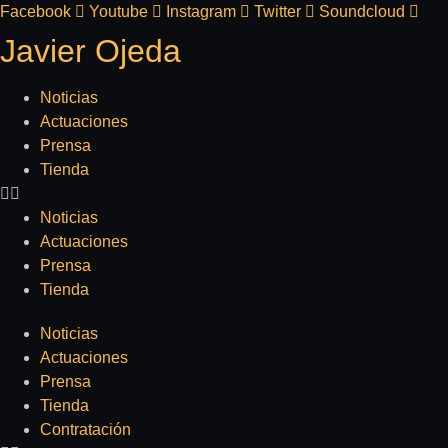
Ir
Facebook
Youtube
Instagram
Twitter
Soundcloud
al
Javier Ojeda
contenido
Noticias
Actuaciones
Prensa
Tienda
Noticias
Actuaciones
Prensa
Tienda
Noticias
Actuaciones
Prensa
Tienda
Contratación