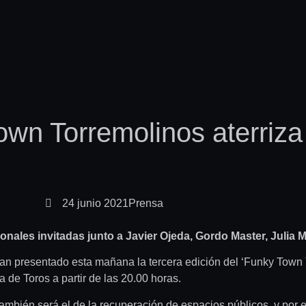
Town Torremolinos aterriza
24 junio 2021
Prensa
onales invitadas junto a Javier Ojeda, Gordo Master, Julia M
han presentado esta mañana la tercera edición del ‘Funky Town T
a de Toros a partir de las 20.00 horas.
también será el de la recuperación de espacios públicos, y por 