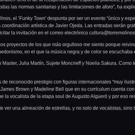
as las normas sanitarias y las limitaciones de aforo”, ha explic
inos, el ‘Funky Town’ despunta por ser un evento “único y espe
a coordinación artística de Javier Ojeda. Las entradas serán gr
itar la invitación en el correo electrónico cultura@torremolinos
los proyectos de los que más orgulloso me siento porque reivin
l hedonismo, en el que la música negra y de color se escuchaba 
o Master, Julia Martín, Sujete Moncrieff y Noelia Sakura. Como
 de reconocido prestigio con figuras internacionales “muy ilust
 James Brown y Madeline Bell que en su currículum cuenta con
la vocalista de la etapa soul de Augusto Algueró y por eso re
e ver una alineación de estrellas, y no solo de vocalistas, si