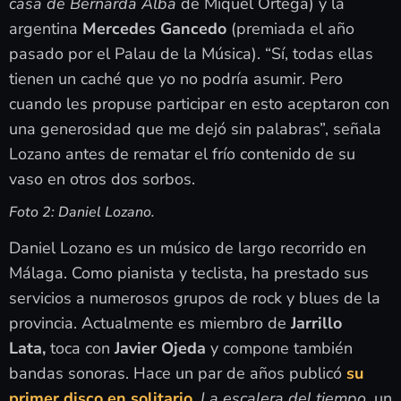
casa de Bernarda Alba
de Miquel Ortega) y la
argentina
Mercedes Gancedo
(premiada el año
pasado por el Palau de la Música). “Sí, todas ellas
tienen un caché que yo no podría asumir. Pero
cuando les propuse participar en esto aceptaron con
una generosidad que me dejó sin palabras”, señala
Lozano antes de rematar el frío contenido de su
vaso en otros dos sorbos.
Foto 2: Daniel Lozano.
Daniel Lozano es un músico de largo recorrido en
Málaga. Como pianista y teclista, ha prestado sus
servicios a numerosos grupos de rock y blues de la
provincia. Actualmente es miembro de
Jarrillo
Lata,
toca con
Javier Ojeda
y compone también
bandas sonoras. Hace un par de años publicó
su
primer disco en solitario
,
La escalera del tiempo
, un