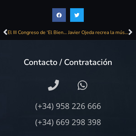
El III Congreso de ‘El Bienestar y la música’ llega a Punta Umbría el 26 de octubre
Javier Ojeda recrea la música de los años 50 en su nuevo disco
Contacto / Contratación
(+34) 958 226 666
(+34) 669 298 398