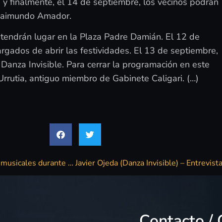
, y finalmente, el 14 de septiembre, los vecinos podrán
 Raimundo Amador.
s tendrán lugar en la Plaza Padre Damián. El 12 de
gados de abrir las festividades. El 13 de septiembre,
e Danza Invisible. Para cerrar la programación en este
Urrutia, antiguo miembro de Gabinete Caligari. (…)
Estos son los barrios de Albacete que tendrán actuaciones musicales durante la Feria
Contacto / 