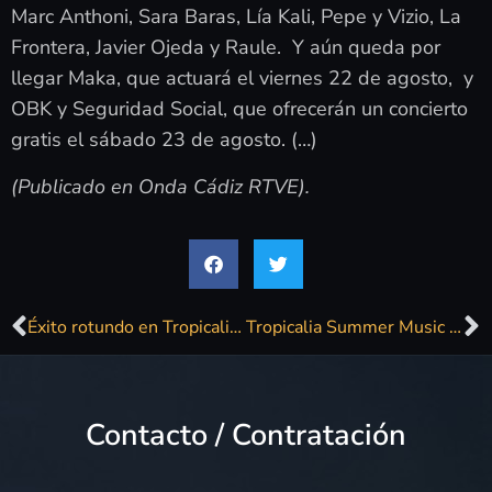
Marc Anthoni, Sara Baras, Lía Kali, Pepe y Vizio, La
Frontera, Javier Ojeda y Raule. Y aún queda por
llegar Maka, que actuará el viernes 22 de agosto, y
OBK y Seguridad Social, que ofrecerán un concierto
gratis el sábado 23 de agosto. (…)
(Publicado en Onda Cádiz RTVE).
Éxito rotundo en Tropicalia Summer Music: 5.500 personas vibran con el pop-rock nacional de los 80 y 90 en una noche histórica
Tropicalia Summer Music revive la magia del pop español ante 5.500 personas
Contacto / Contratación