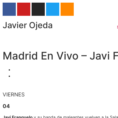
Javier Ojeda
Madrid En Vivo – Javi 
VIERNES
04
Javi Franquelo
y su banda de maleantes vuelven a la Sala