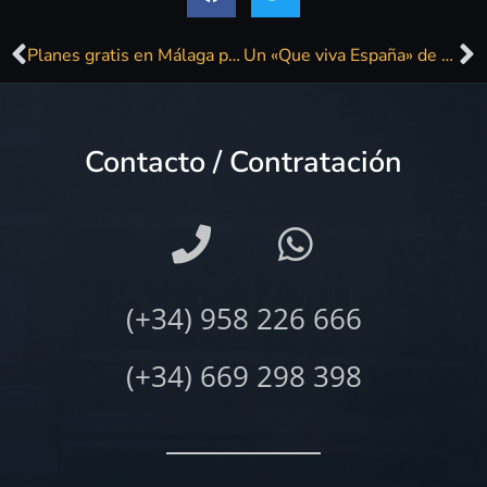
Planes gratis en Málaga para este fin de semana
Un «Que viva España» de quince cantantes distintos en la única voz de un cordobés
Contacto / Contratación
(+34) 958 226 666
(+34) 669 298 398