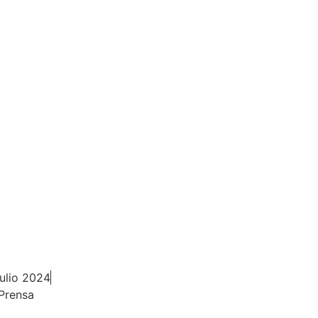
NOTICIAS
ACTUACIONES
PRENSA
TI
 del 12 de julio al
iclo de conciertos
c Experience’
julio 2024
Prensa