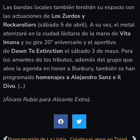
Las bandas locales también tendrán su espacio con
las actuaciones de
Los Zurdos y
Rockarollers
(sábado 5 de abril). A su vez, el metal
aterrizará en la ciudad ilicitana de la mano de
Vita
Imana
y su gira 20º aniversario y el aperitivo
de
Dawn To Extinction
el sábado 3 de mayo. Para
los amantes de los tributos, además del grupo que
abre la agenda en honor a Bunbury, también se han
programado
homenajes a Alejandro Sanz e Il
Divo
. (…)
(Álvaro Rubio para Alicante Extra).
Programación de La Llotja
Celebra el amor en Toledo con LOS40 Classic en ‘La Clássica Fiesta Ochentera: Enamorados’