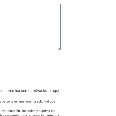
AR
 compromiso con tu privacidad aquí
s personales: gestionar la solicitud que
ectificación, limitación y suprimir los
cho a presentar una reclamación ante una