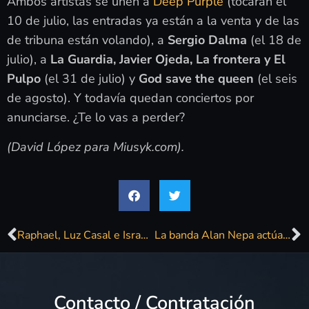
Ambos artistas se unen a
Deep Purple
(tocarán el
10 de julio, las entradas ya están a la venta y de las
de tribuna están volando), a
Sergio Dalma
(el 18 de
julio), a
La Guardia, Javier Ojeda, La frontera y El
Pulpo
(el 31 de julio) y
God save the queen
(el seis
de agosto). Y todavía quedan conciertos por
anunciarse. ¿Te lo vas a perder?
(David López para Miusyk.com).
Raphael, Luz Casal e Israel Fernández ofrecerán conciertos en Jerez en 2026
La banda Alan Nepa actúa por primera vez en Galicia: «Hacemos un rock muy bailable, quienes vayan al concierto de Lugo podrán comprobarlo»
Contacto / Contratación