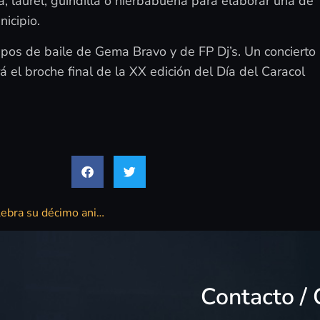
a, laurel, guindilla o hierbabuena para elaborar una de
nicipio.
upos de baile de Gema Bravo y de FP Dj’s. Un concierto
 el broche final de la XX edición del Día del Caracol
La Asociación Zamorana de Mujeres Empresarias AZME celebra su décimo aniversario de «lucha por la igualdad» en la provincia
Contacto / 