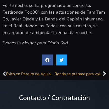
Por la noche, se ha programado un concierto,
Festironda Pop80′, con las actuaciones de Tam Tam
Go, Javier Ojeda y La Banda del Capitán Inhumano,
en el Real, donde las Peñas, con sus casetas, se
encargarán de ambientar la zona día y noche.
(Vanessa Melgar para Diario Sur).
Éxito en Pereiro de Aguiar (Ourense) con los 40 classic Locos Por Galicia
Ronda se prepara para volver a la normalidad en la Feria de Pedro Romero
Contacto / Contratación