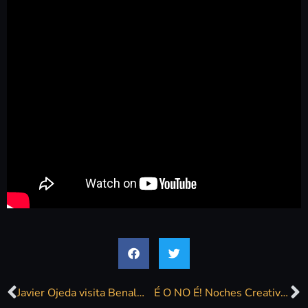
Javier Ojeda visita Benalmádena para organizar el evento «Noches Creativas» que se celebrará en septiembre
É O NO É! Noches Creativas, Marbella & San Pedro