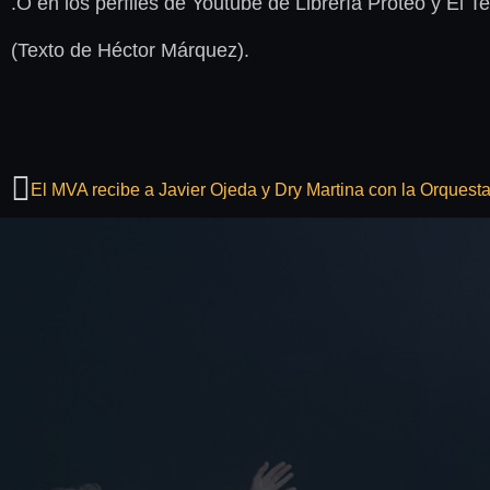
.O en los perfiles de Youtube de Librería Proteo y El Te
(Texto de Héctor Márquez).
El MVA recibe a Javier Ojeda y Dry Martina con la Orquest