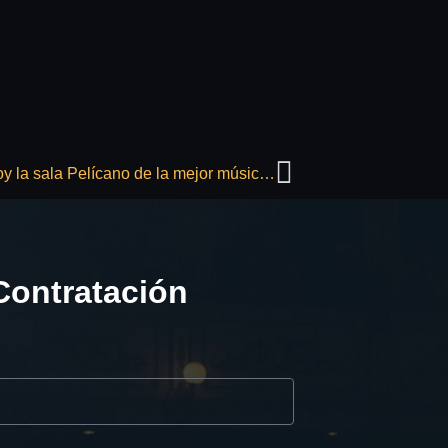
La Quinta Gala Benéfica Ilusión llenará hoy la sala Pelícano de la mejor música ochentera
Contratación