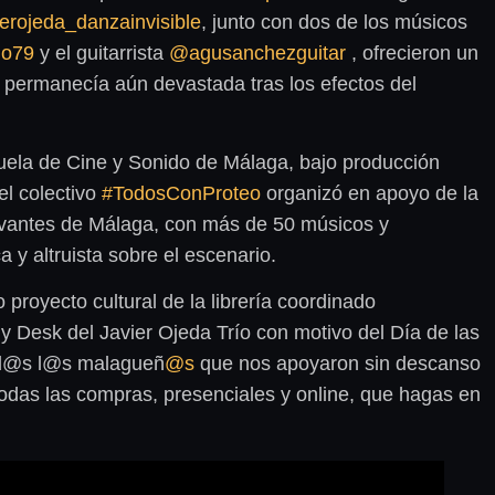
erojeda_danzainvisible
, junto con dos de los músicos
no79
y el guitarrista
@agusanchezguitar
, ofrecieron un
s permanecía aún devastada tras los efectos del
uela de Cine y Sonido de Málaga, bajo producción
el colectivo
#TodosConProteo
organizó en apoyo de la
Cervantes de Málaga, con más de 50 músicos y
 y altruista sobre el escenario.
o proyecto cultural de la librería coordinado
ny Desk del Javier Ojeda Trío con motivo del Día de las
tod@s l@s malagueñ
@s
que nos apoyaron sin descanso
todas las compras, presenciales y online, que hagas en