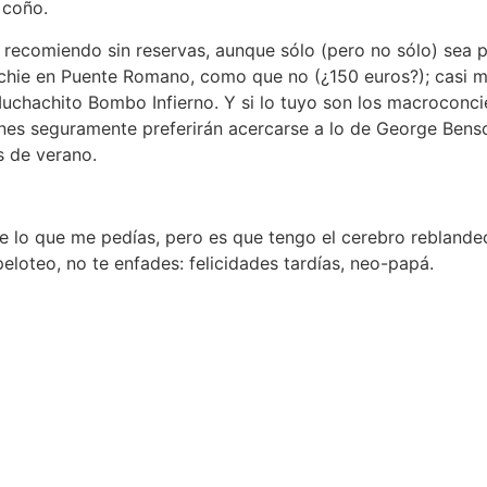
 coño.
ecomiendo sin reservas, aunque sólo (pero no sólo) sea por
l Richie en Puente Romano, como que no (¿150 euros?); casi 
Muchachito Bombo Infierno. Y si lo tuyo son los macroconci
es seguramente preferirán acercarse a lo de George Benson
s de verano.
nte lo que me pedías, pero es que tengo el cerebro rebland
loteo, no te enfades: felicidades tardías, neo-papá.