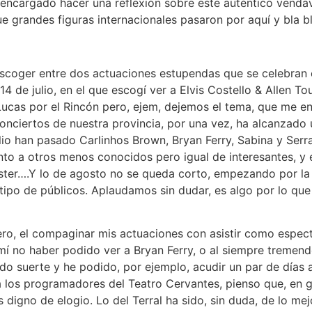
a encargado hacer una reflexión sobre este auténtico venda
e grandes figuras internacionales pasaron por aquí y bla bla
escoger entre dos actuaciones estupendas que se celebran
4 de julio, en el que escogí ver a Elvis Costello & Allen To
 Lucas por el Rincón pero, ejem, dejemos el tema, que me e
onciertos de nuestra provincia, por una vez, ha alcanzado u
lio han pasado Carlinhos Brown, Bryan Ferry, Sabina y Serr
unto a otros menos conocidos pero igual de interesantes, 
ister….Y lo de agosto no se queda corto, empezando por la
o tipo de públicos. Aplaudamos sin dudar, es algo por lo q
ro, el compaginar mis actuaciones con asistir como especta
mí no haber podido ver a Bryan Ferry, o al siempre tremen
do suerte y he podido, por ejemplo, acudir un par de días a
 a los programadores del Teatro Cervantes, pienso que, en g
s digno de elogio. Lo del Terral ha sido, sin duda, de lo me