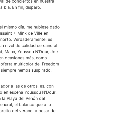
val de conciertos en nuestra
 bla. En fin, disparo.
 el mismo día, me hubiese dado
ussaint + Mink de Ville en
nnorto. Verdaderamente, es
n nivel de calidad cercano al
at, Maná, Youssou N’Dour, Joe
y en ocasiones más, como
 oferta multicolor del Freedom
ue siempre hemos suspirado,
dor a las de otros, es, con
do en escena Youssou N’Dour!
 la Playa del Peñón del
eneral, el balance que a lo
jorcito del verano, a pesar de