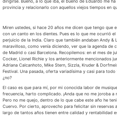
dirigirse. Bueno, a lo que iba, el bueno de Eduardo me h
provincia y relacionarlo con aquellos viejos tiempos en qu
Miren ustedes, si hace 20 años me dicen que tengo que 
con un canto en los dientes. Pues es lo que me ocurrió el 1
perjuicio de la India. Claro que también andaban Andy &
maravilloso, como venía diciendo, ver que la agenda de c
de Madrid o casi Barcelona. Recopilemos: en el mes de ju
Cocker, Lionel Richie y los anteriormente mencionados j
Adriana Calcanhoto, Mike Stern, Sizzla, Kruder & Dorfme
Festival. Una pasada, oferta variadísima y casi para tod
¿no?
El caso es que para mí, por mi conocida labor de musique
frecuencia, harto complicado. ¡Anda que no me joroba a 
Pero no me quejo, dentro de lo que cabe este año he teni
Cuervo. Por cierto, aprovecho para felicitar sin reservas
largo de tantos años tienen entre calidad y rentabilidad e