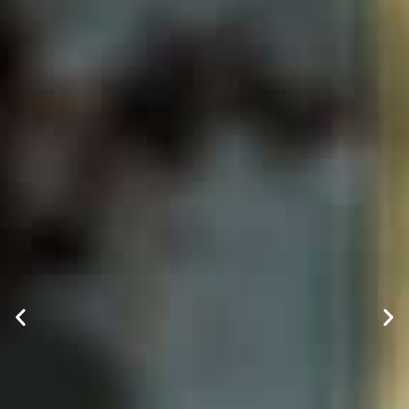
INCORRECTO
A la venta en CD y
digital