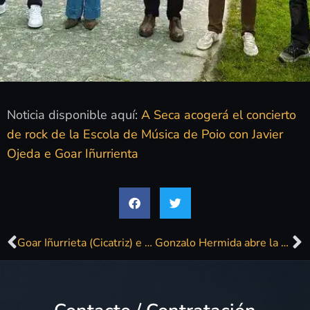
Noticia disponible aquí:
A Seca acogerá el concierto
de rock de la Escola de Música de Poio con Javier
Ojeda e Goar Iñurrienta
Goar Iñurrieta (Cicatriz) e Javier Ojeda (Danza Invisible) comparten escenario coa Banda de Música de Poio
Gonzalo Hermida abre la séptima temporada de ‘Los Acústicos del Buenavista’ en el Museo Lázaro Galdiano