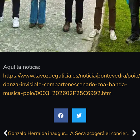
Aquí la noticia:
https://www.lavozdegalicia.es/noticia/pontevedra/poio
danza-invisible-compartenescenario-coa-banda-
musica-poio/0003_202602P25C6992.htm
Gonzalo Hermida inaugura este jueves una nueva edición de ‘Los acústicos del Buenavista’
A Seca acogerá el concierto de rock de la Escola de Música de Poio con Javier Ojeda e Goar Iñurrieta