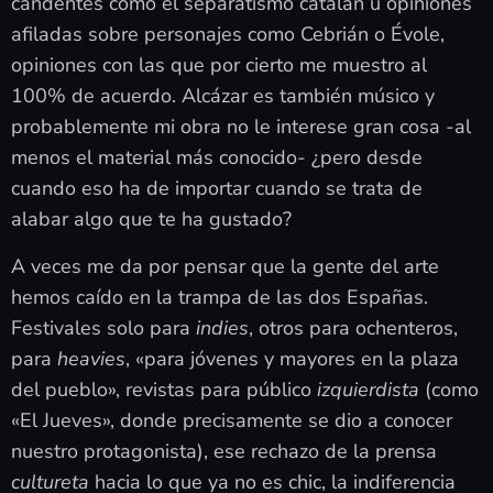
candentes como el separatismo catalán u opiniones
afiladas sobre personajes como Cebrián o Évole,
opiniones con las que por cierto me muestro al
100% de acuerdo. Alcázar es también músico y
probablemente mi obra no le interese gran cosa -al
menos el material más conocido- ¿pero desde
cuando eso ha de importar cuando se trata de
alabar algo que te ha gustado?
A veces me da por pensar que la gente del arte
hemos caído en la trampa de las dos Españas.
Festivales solo para
indies
, otros para ochenteros,
para
heavies
, «para jóvenes y mayores en la plaza
del pueblo», revistas para público
izquierdista
(como
«El Jueves», donde precisamente se dio a conocer
nuestro protagonista), ese rechazo de la prensa
cultureta
hacia lo que ya no es chic, la indiferencia