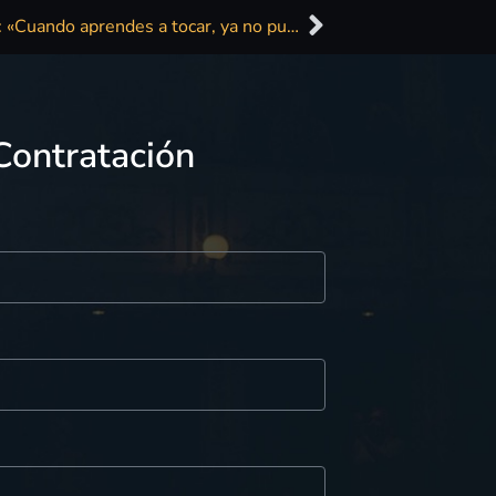
José Manuel Casañ, de ‘Seguridad Social’: «Cuando aprendes a tocar, ya no puedes ser punk»
Contratación