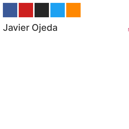
Javier Ojeda
El cartel del S
Xperience 202
conciertos colect
hu