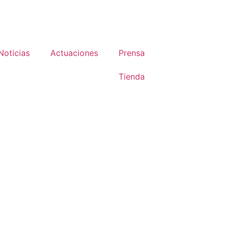
Noticias
Actuaciones
Prensa
Tienda
iente Santa Pola
5 incorpora los
ivos a su oferta de
mor