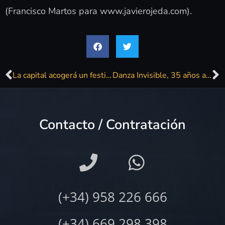
(Francisco Martos para www.javierojeda.com).
La capital acogerá un festival de pop y rock español los días 9 y 10 de junio
Danza Invisible, 35 años a este lado de la carretera
Contacto / Contratación
(+34) 958 226 666
(+34) 669 298 398