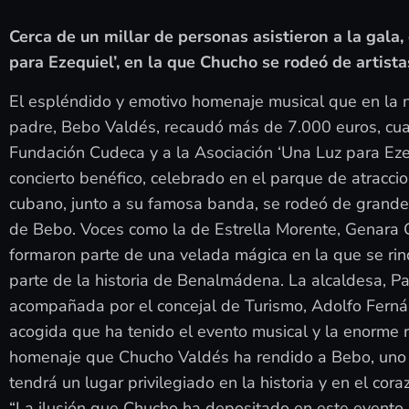
Cerca de un millar de personas asistieron a la gala,
para Ezequiel’, en la que Chucho se rodeó de artist
El espléndido y emotivo homenaje musical que en la 
padre, Bebo Valdés, recaudó más de 7.000 euros, cuan
Fundación Cudeca y a la Asociación ‘Una Luz para Ezeq
concierto benéfico, celebrado en el parque de atraccion
cubano, junto a su famosa banda, se rodeó de grande
de Bebo. Voces como la de Estrella Morente, Genara Cor
formaron parte de una velada mágica en la que se rind
parte de la historia de Benalmádena. La alcaldesa, Pa
acompañada por el concejal de Turismo, Adolfo Fernán
acogida que ha tenido el evento musical y la enorme
homenaje que Chucho Valdés ha rendido a Bebo, uno 
tendrá un lugar privilegiado en la historia y en el co
“La ilusión que Chucho ha depositado en este evento 