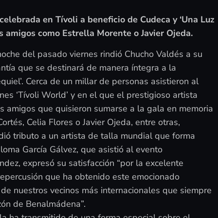
 celebrada en Tívoli a beneficio de Cudeca y ‘Una Luz
as amigos como Estrella Morente o Javier Ojeda.
noche del pasado viernes rindió Chucho Valdés a su
tía que se destinará de manera íntegra a la
uiel’. Cerca de un millar de personas asistieron al
es ‘Tívoli World’ y en el que el prestigioso artista
s amigos que quisieron sumarse a la gala en memoria
tés, Celia Flores o Javier Ojeda, entre otras,
ió tributo a un artista de talla mundial que forma
loma García Gálvez, que asistió al evento
dez, expresó su satisfacción “por la excelente
 repercusión que ha obtenido este emocionado
de nuestros vecinos más internacionales que siempre
razón de Benalmádena”.
la ha transmitido de una forma especial sobre el