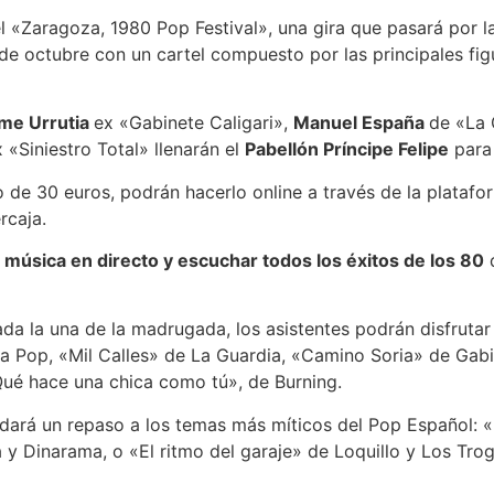
 el «Zaragoza, 1980 Pop Festival», una gira que pasará por l
 de octubre con un cartel compuesto por las principales fig
ime Urrutia
ex «Gabinete Caligari»,
Manuel España
de «La 
 «Siniestro Total» llenarán el
Pabellón Príncipe Felipe
para 
 de 30 euros, podrán hacerlo online a través de la platafo
rcaja.
 música en directo y escuchar todos los éxitos de los 80
d
sada la una de la madrugada, los asistentes podrán disfrut
a Pop, «Mil Calles» de La Guardia, «Camino Soria» de Gab
Qué hace una chica como tú», de Burning.
 dará un repaso a los temas más míticos del Pop Español: 
 Dinarama, o «El ritmo del garaje» de Loquillo y Los Trog