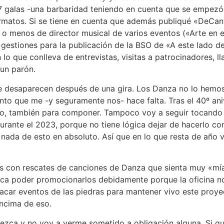
67 galas -una barbaridad teniendo en cuenta que se empezó
formatos. Si se tiene en cuenta que además publiqué «DeCa
 menos de director musical de varios eventos («Arte en el
s gestiones para la publicación de la BSO de «A este lado d
 lo que conlleva de entrevistas, visitas a patrocinadores, l
un parón.
ue desaparecen después de una gira. Los Danza no lo hemo
to que me -y seguramente nos- hace falta. Tras el 40º an
empo, también para componer. Tampoco voy a seguir tocando
durante el 2023, porque no tiene lógica dejar de hacerlo con
nada de esto en absoluto. Así que en lo que resta de año v
es con rescates de canciones de Danza que sienta muy «mías
nca poder promocionarlos debidamente porque la oficina n
acar eventos de las piedras para mantener vivo este proye
encima de eso.
ezca y no voy a verme sometido a obligación alguna. Si q