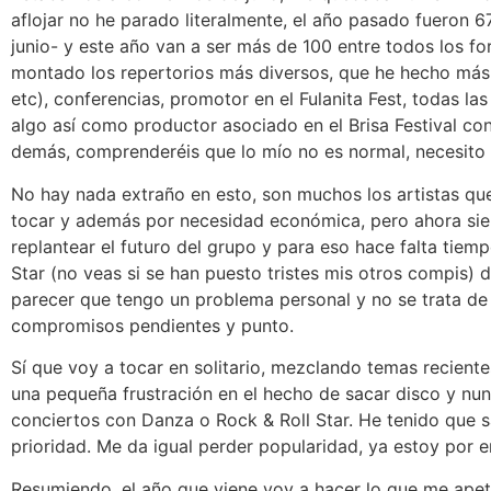
aflojar no he parado literalmente, el año pasado fueron 
junio- y este año van a ser más de 100 entre todos los 
montado los repertorios más diversos, que he hecho más o
etc), conferencias, promotor en el Fulanita Fest, todas la
algo así como productor asociado en el Brisa Festival con
demás, comprenderéis que lo mío no es normal, necesito 
No hay nada extraño en esto, son muchos los artistas q
tocar y además por necesidad económica, pero ahora sien
replantear el futuro del grupo y para eso hace falta ti
Star (no veas si se han puesto tristes mis otros compis) 
parecer que tengo un problema personal y no se trata de 
compromisos pendientes y punto.
Sí que voy a tocar en solitario, mezclando temas recient
una pequeña frustración en el hecho de sacar disco y nu
conciertos con Danza o Rock & Roll Star. He tenido que s
prioridad. Me da igual perder popularidad, ya estoy por 
Resumiendo, el año que viene voy a hacer lo que me apet