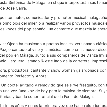
esta Sinfónica de Málaga, en el que interpretarán sus tem
 de José Carra.
sitor, autor, comunicador y promotor musical malagueño
principios del milenio a realizar varios proyectos musicales
es voces del pop español, un cantante que mezcla la energ
ier Ojeda ha musicado a poetas locales, versionado clásic
a Paz, o cantado al vino y la música, como en su nuevo disc
del pop en Málaga. Junto a sus compañeros de Danza Invisi
o Hergueta llamado ‘A este lado de la carretera. Imprescin
tora, productora, cantante y show woman galardonada con
mento Perfecto’ y ‘Ahora!’.
Un cóctel agitado y removido que se sirve fresquito, con t
o una vez “una voz de hoy para la música de siempre’. Suya
tarias y banda sonora oficial de la Feria de Málaga.
hísimos años y no es la primera vez que hacen algo juntos