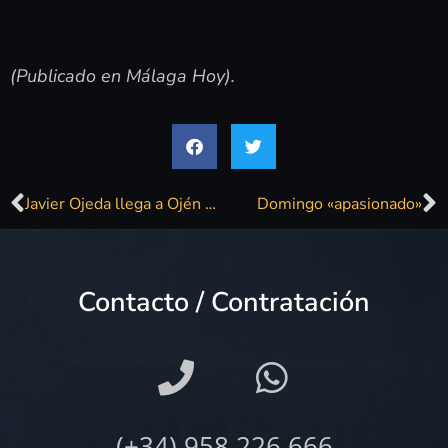
(Publicado en Málaga Hoy).
Javier Ojeda llega a Ojén en un concierto de su disco homenaje al barrio malagueño de La Paz
Domingo «apasionado»
Contacto / Contratación
(+34) 958 226 666