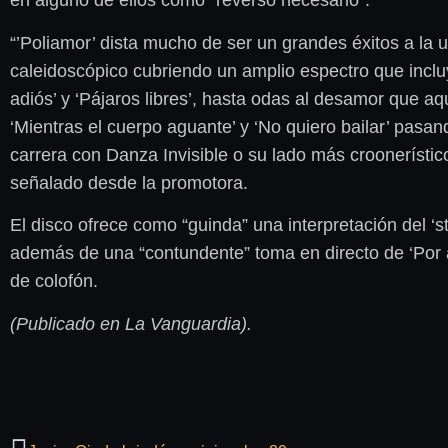
en alguno de ellos como “reverso necesario”.
“’Poliamor’ dista mucho de ser un grandes éxitos a la 
caleidoscópico cubriendo un amplio espectro que incluy
adiós’ y ‘Pájaros libres’, hasta odas al desamor que a
‘Mientras el cuerpo aguante’ y ‘No quiero bailar’ pas
carrera con Danza Invisible o su lado más croonerístic
señalado desde la promotora.
El disco ofrece como “guinda” una interpretación del ‘st
además de una “contundente” toma en directo de ‘Por 
de colofón.
(Publicado en La Vanguardia).