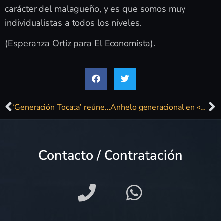
carácter del malagueño, y es que somos muy
individualistas a todos los niveles.
(Esperanza Ortiz para El Economista).
‘Generación Tocata’ reúne a 2.400 almas nostálgicas de los 80 en Miribilla: La Guardia, Samantha Fox…
Anhelo generacional en «Ciudad Matriz», el debut de la malagueña Alba LaMerced
Contacto / Contratación