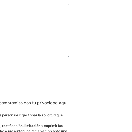
AR
 compromiso con tu privacidad aquí
s personales: gestionar la solicitud que
ectificación, limitación y suprimir los
cho a presentar una reclamación ante una