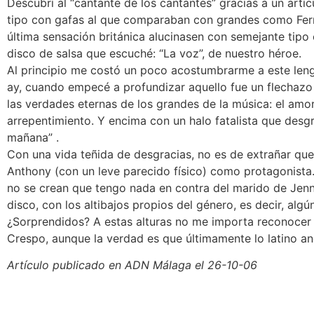
Descubrí al “cantante de los cantantes” gracias a un artíc
tipo con gafas al que comparaban con grandes como Ferr
última sensación británica alucinasen con semejante tipo
disco de salsa que escuché: “La voz”, de nuestro héroe.
Al principio me costó un poco acostumbrarme a este lengua
ay, cuando empecé a profundizar aquello fue un flechazo 
las verdades eternas de los grandes de la música: el amor 
arrepentimiento. Y encima con un halo fatalista que desg
mañana” .
Con una vida teñida de desgracias, no es de extrañar que
Anthony (con un leve parecido físico) como protagonista.
no se crean que tengo nada en contra del marido de Jenni
disco, con los altibajos propios del género, es decir, al
¿Sorprendidos? A estas alturas no me importa reconocer
Crespo, aunque la verdad es que últimamente lo latino a
Artículo publicado en ADN Málaga el 26-10-06