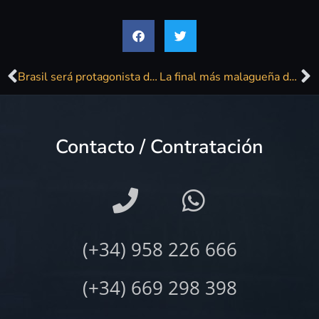
Brasil será protagonista del ciclo que será antesala del Festival de Málaga
La final más malagueña de ‘Tu cara me suena 6’
Contacto / Contratación
(+34) 958 226 666
(+34) 669 298 398