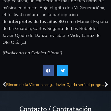
Pop Festival, un concierto de más de tres horas de
música en directo. Bajo el grito de «Mi Generación»,
el festival contará con la participación
de
intérpretes de los años 80
como Manuel España
de La Guardia, Carlos Segarra de Los Rebeldes,
Javier Ojeda de Danza Invisible o Vicky Larraz de
Olé Olé. (…)
(Publicado en Crónica Global).
Rincón de la Victoria acoge desde este viernes la segunda feria comarcal ‘Sabor a Málaga’ del año
Javier Ojeda será el pregonero de la Feria de Las Lagunas de Mijas 2018
Contacto / Contratación